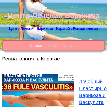
Центр Лечения Варикоза
Центр Лечения Варикоза - Карагай : Ревматология
Главная
О Нас
Контакты
Ревматология в Карагае
Лечебный
Пластырь о
Варикоза и
Васкулита