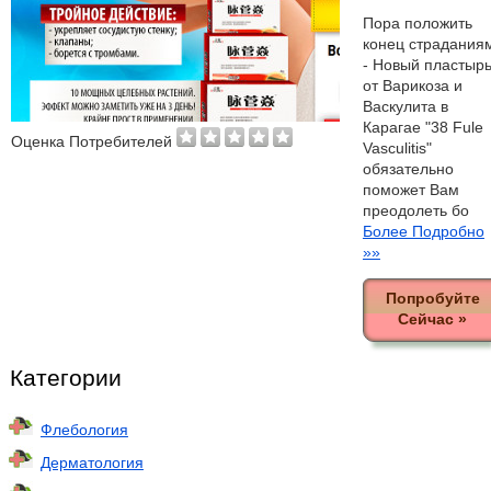
Пора положить
конец страдания
- Новый пластыр
от Варикоза и
Васкулита в
Карагае "38 Fule
Оценка Потребителей
Vasculitis"
обязательно
поможет Вам
преодолеть бо
Более Подробно
»»
Попробуйте
Сейчас »
Категории
Флебология
Дерматология