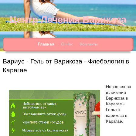
Центр Лечения Варикоза
Главная
О Нас
Контакты
Вариус - Гель от Варикоза - Флебология в
Карагае
Новое слово
в лечении
Варикоза в
Карагае -
Гель от
варикоза в
Карагае,