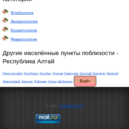
Флебология
Дерматология
Косметология
Ревматология
Другие иаселённые пункты поблизости -
Республика Алтай
Горно-Алтайск
Усть-Кокса
Усть-Кан
Турочак
Советское
Онгудай
Кош-Агач
Карагай
Ещё»
Известковый
Заречье
Дубровка
Акташ
Шебалино
© 2016
VARIKOS.XYZ